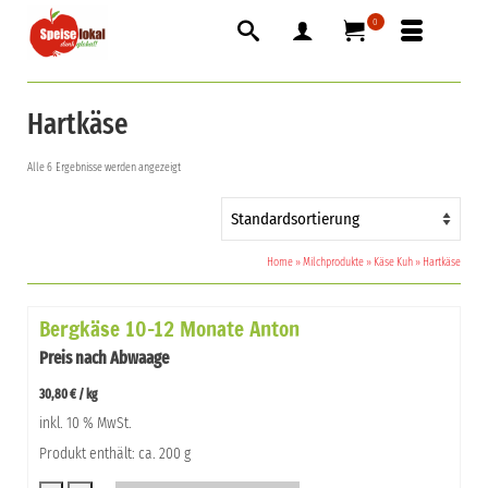
0
Hartkäse
Alle 6 Ergebnisse werden angezeigt
Home
»
Milchprodukte
»
Käse Kuh
»
Hartkäse
Bergkäse 10-12 Monate Anton
Preis nach Abwaage
30,80
€
/
kg
inkl. 10 % MwSt.
Produkt enthält: ca. 200 g