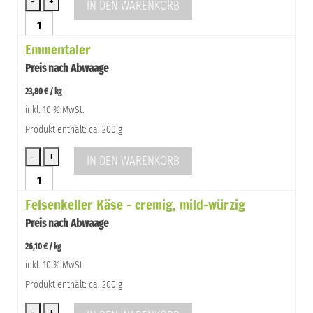
IN DEN WARENKORB
Bergkäse
6-
Emmentaler
9
Monate
Preis nach Abwaage
Plangger
Menge
23,80
€
/
kg
inkl. 10 % MwSt.
Produkt enthält: ca. 200 g
IN DEN WARENKORB
Emmentaler
Menge
Felsenkeller Käse – cremig, mild-würzig
Preis nach Abwaage
26,10
€
/
kg
inkl. 10 % MwSt.
Produkt enthält: ca. 200 g