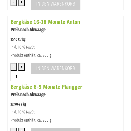
IN DEN WARENKORB
Bergkäse
10-
Bergkäse 16-18 Monate Anton
12
Monate
Preis nach Abwaage
Anton
Menge
35,10
€
/
kg
inkl. 10 % MwSt.
Produkt enthält: ca. 200 g
IN DEN WARENKORB
Bergkäse
16-
Bergkäse 6-9 Monate Plangger
18
Monate
Preis nach Abwaage
Anton
Menge
22,90
€
/
kg
inkl. 10 % MwSt.
Produkt enthält: ca. 200 g