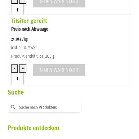
IN DEN WARENKORB
Felsenkeller
Käse
Tilsiter gereift
-
cremig,
Preis nach Abwaage
mild-
würzig
24,30
€
/
kg
Menge
inkl. 10 % MwSt.
Produkt enthält: ca. 200 g
IN DEN WARENKORB
Tilsiter
gereift
Menge
Suche
Suche
nach:
Produkte entdecken