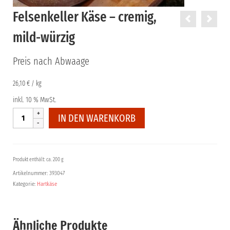
Felsenkeller Käse – cremig,
mild-würzig
Preis nach Abwaage
26,10
€
/
kg
inkl. 10 % MwSt.
Felsenkeller
IN DEN WARENKORB
Käse
-
cremig,
mild-
Produkt enthält: ca. 200 g
würzig
Artikelnummer:
393047
Menge
Kategorie:
Hartkäse
Ähnliche Produkte