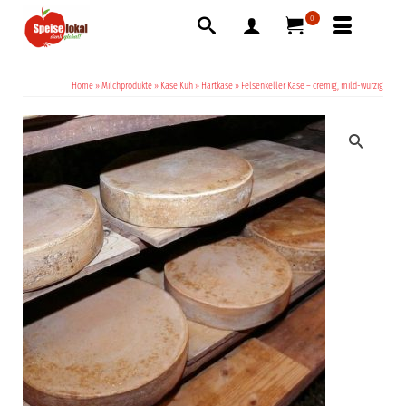
0
Home
»
Milchprodukte
»
Käse Kuh
»
Hartkäse
»
Felsenkeller Käse – cremig, mild-würzig