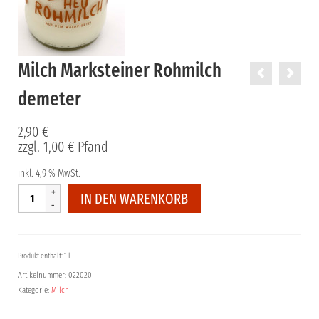
Milch Marksteiner Rohmilch
demeter
2,90
€
zzgl.
1,00
€
Pfand
inkl. 4,9 % MwSt.
Milch
IN DEN WARENKORB
Marksteiner
Rohmilch
demeter
Menge
Produkt enthält: 1 l
Artikelnummer:
022020
Kategorie:
Milch