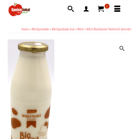
0
Home
»
Milchprodukte
»
Milchprodukte Kuh
»
Milch
»
Milch Marksteiner Rohmilch demeter