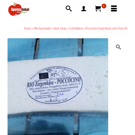
0
Home
»
Milchprodukte
»
Käse Ziege
»
Schnittkäse
»
Poccocino Ziegenkäse nach Feta Art