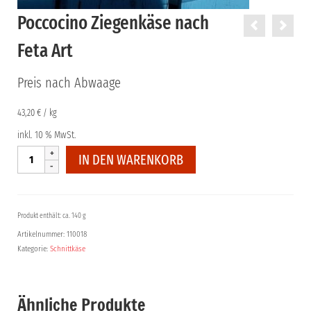
Poccocino Ziegenkäse nach
Feta Art
Preis nach Abwaage
43,20
€
/
kg
inkl. 10 % MwSt.
Poccocino
IN DEN WARENKORB
Ziegenkäse
nach
Feta
Art
Produkt enthält: ca. 140 g
Menge
Artikelnummer:
110018
Kategorie:
Schnittkäse
Ähnliche Produkte