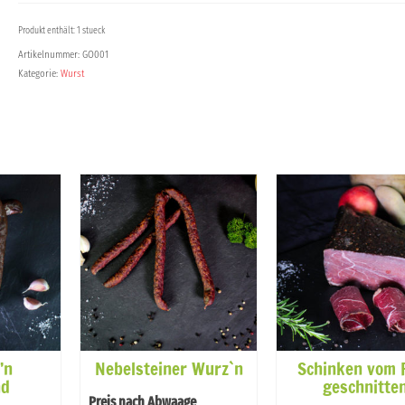
Produkt enthält: 1 stueck
Artikelnummer:
GO001
Kategorie:
Wurst
’n
Nebelsteiner Wurz`n
Schinken vom 
nd
geschnitte
Preis nach Abwaage