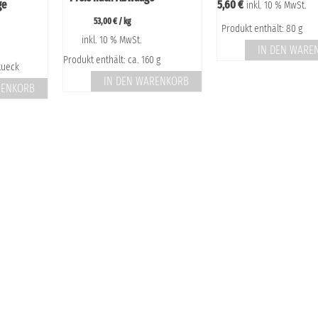
ge
5,60
€
inkl. 10 % MwSt.
53,00
€
/
kg
Produkt enthält: 80 g
inkl. 10 % MwSt.
IN DEN WARE
Produkt enthält: ca. 160 g
stueck
IN DEN WARENKORB
RENKORB