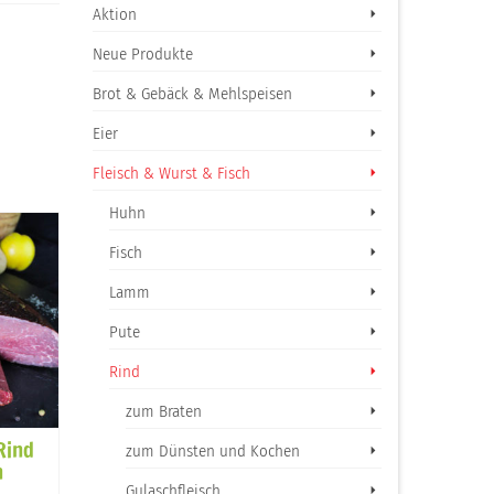
Aktion
Neue Produkte
Brot & Gebäck & Mehlspeisen
Eier
Fleisch & Wurst & Fisch
Huhn
Fisch
Lamm
Pute
Rind
zum Braten
Rind
Salamisticks
Salami Angusri
zum Dünsten und Kochen
n
Angusrind
Preis nach Abwaage
Gulaschfleisch