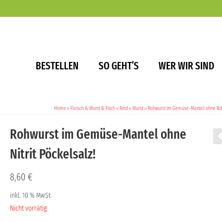
BESTELLEN
SO GEHT’S
WER WIR SIND
Home
»
Fleisch & Wurst & Fisch
»
Rind
»
Wurst
»
Rohwurst im Gemüse-Mantel ohne Nitri
Rohwurst im Gemüse-Mantel ohne
Nitrit Pöckelsalz!
8,60
€
inkl. 10 % MwSt.
Nicht vorrätig