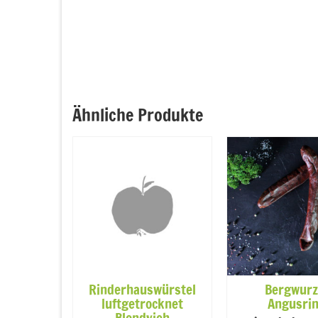
Ähnliche Produkte
gusrind
Rinderhauswürstel
Bergwurz
luftgetrocknet
Angusri
Blondvieh
age