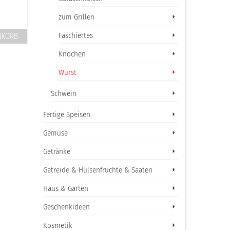
Preis nach Abwaage
53,00
€
/
kg
zum Grillen
58,00
€
/
kg
inkl. 10 % MwSt.
inkl. 10 % MwSt.
Faschiertes
NKORB
Produkt enthält: ca. 150 g
Produkt enthält: ca. 115 g
Knochen
IN DEN WARENK
IN DEN WARENKORB
Wurst
Schwein
Fertige Speisen
Gemüse
Getränke
Getreide & Hülsenfrüchte & Saaten
Haus & Garten
Geschenkideen
Kosmetik