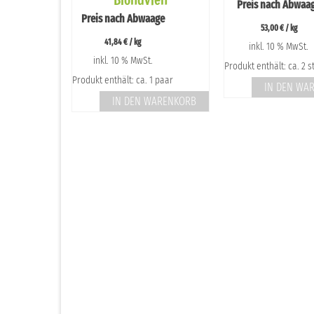
Preis nach Abwaa
Preis nach Abwaage
53,00
€
/
kg
41,84
€
/
kg
inkl. 10 % MwSt.
150 g
inkl. 10 % MwSt.
Produkt enthält: ca. 2 
WARENKORB
Produkt enthält: ca. 1 paar
IN DEN WA
IN DEN WARENKORB