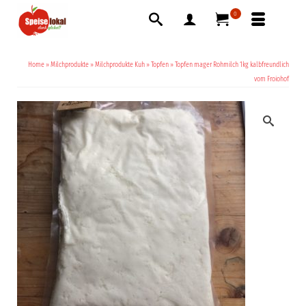
0
Home
»
Milchprodukte
»
Milchprodukte Kuh
»
Topfen
»
Topfen mager Rohmilch 1kg kalbfreundlich
vom Froiohof