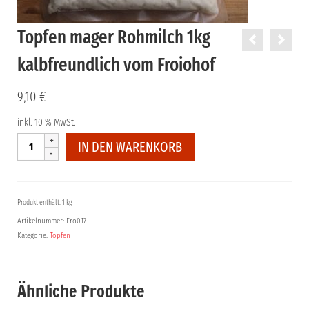
Topfen mager Rohmilch 1kg
kalbfreundlich vom Froiohof
9,10
€
inkl. 10 % MwSt.
Topfen
IN DEN WARENKORB
mager
Rohmilch
1kg
kalbfreundlich
Produkt enthält: 1 kg
vom
Artikelnummer:
Fro017
Froiohof
Kategorie:
Topfen
Menge
Ähnliche Produkte