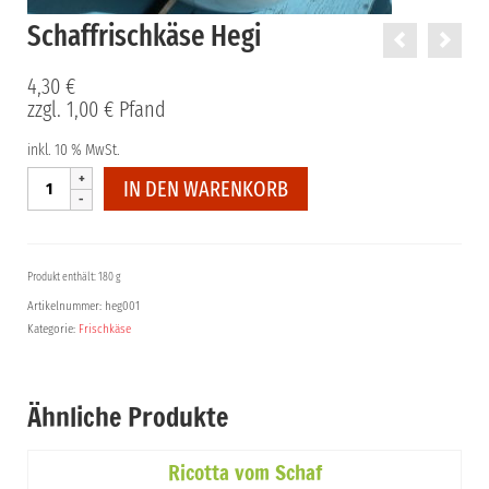
Schaffrischkäse Hegi
4,30
€
zzgl.
1,00
€
Pfand
inkl. 10 % MwSt.
Schaffrischkäse
IN DEN WARENKORB
Hegi
Menge
Produkt enthält: 180 g
Artikelnummer:
heg001
Kategorie:
Frischkäse
Ähnliche Produkte
Ricotta vom Schaf