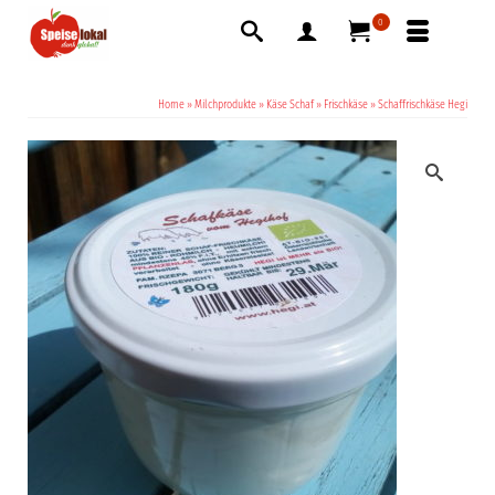
0
Home
»
Milchprodukte
»
Käse Schaf
»
Frischkäse
»
Schaffrischkäse Hegi