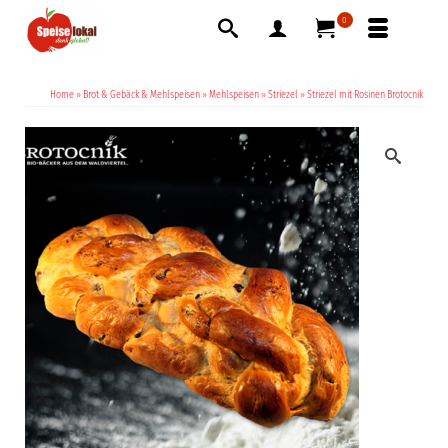
0
Home
»
Brot & Gebäck & Mehlspeisen
»
Mehlspeisen
»
Striezel
»
Striezel mit Rosinen Brotocnik