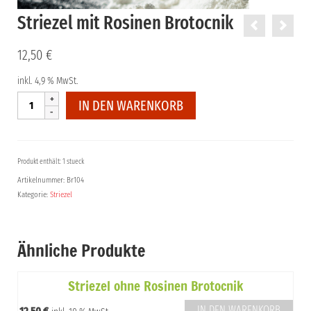
Striezel mit Rosinen Brotocnik
12,50
€
inkl. 4,9 % MwSt.
Striezel
IN DEN WARENKORB
mit
Rosinen
Brotocnik
Menge
Produkt enthält: 1 stueck
Artikelnummer:
Br104
Kategorie:
Striezel
Ähnliche Produkte
Striezel ohne Rosinen Brotocnik
IN DEN WARENKORB