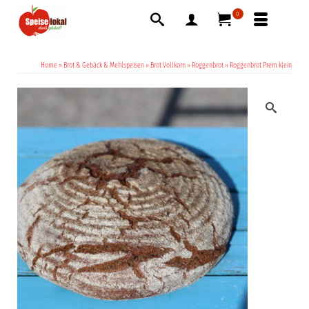
0
Home
»
Brot & Gebäck & Mehlspeisen
»
Brot Vollkorn
»
Roggenbrot
»
Roggenbrot Prem klein