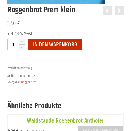
Roggenbrot Prem klein
3,50
€
inkl. 4,9 % MwSt.
Roggenbrot
IN DEN WARENKORB
Prem
klein
Menge
Produkt enthält: 500 g
Artikelnummer:
B002004
Kategorie:
Roggenbrot
Ähnliche Produkte
Waldstaude Roggenbrot Anthofer
IN DEN WARENKORB