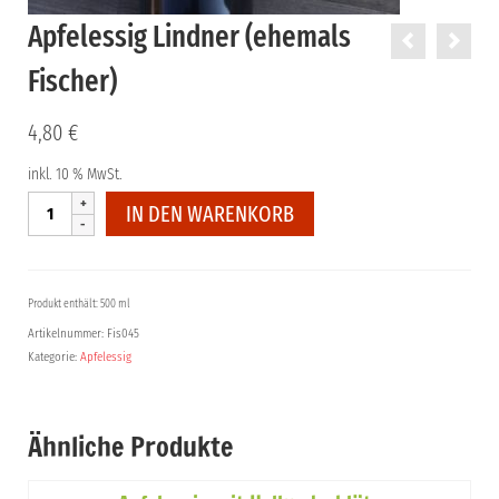
Apfelessig Lindner (ehemals
Fischer)
4,80
€
inkl. 10 % MwSt.
Apfelessig
IN DEN WARENKORB
Lindner
(ehemals
Fischer)
Menge
Produkt enthält: 500 ml
Artikelnummer:
Fis045
Kategorie:
Apfelessig
Ähnliche Produkte