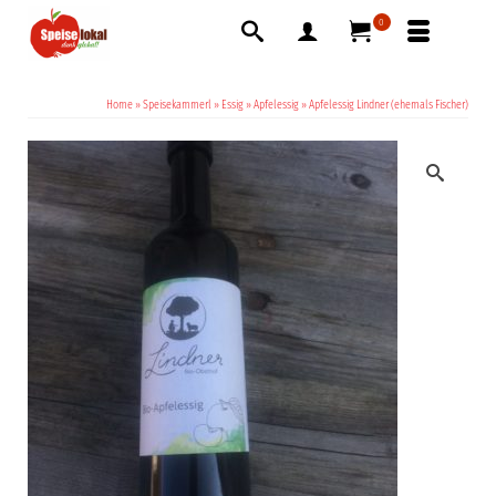
0
Home
»
Speisekammerl
»
Essig
»
Apfelessig
»
Apfelessig Lindner (ehemals Fischer)