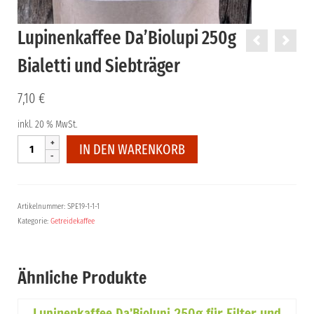
Lupinenkaffee Da’Biolupi 250g
Bialetti und Siebträger
7,10
€
inkl. 20 % MwSt.
Lupinenkaffee
IN DEN WARENKORB
Da'Biolupi
250g
Bialetti
und
Artikelnummer:
SPE19-1-1-1
Siebträger
Kategorie:
Getreidekaffee
Menge
Ähnliche Produkte
Lupinenkaffee Da’Biolupi 250g für Filter und