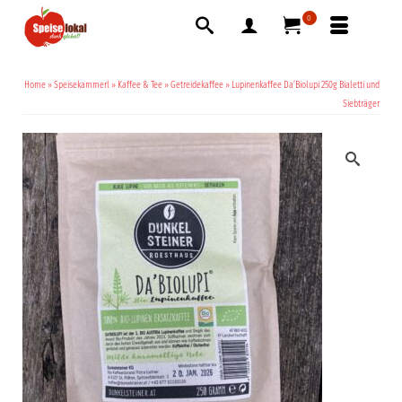
0
Home
»
Speisekammerl
»
Kaffee & Tee
»
Getreidekaffee
»
Lupinenkaffee Da’Biolupi 250g Bialetti und
Siebträger