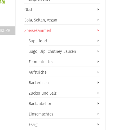
hai
Tee Marion Donovan
Wohlfühltee off
Bauchwohltee
Obst
Preis nach Abwaage
5,60
€
inkl. 10 % MwSt.
Soja, Seitan, vegan
87,80
€
/
kg
Produkt enthält: 22 g
inkl. 10 % MwSt.
NKORB
Speisekammerl
IN DEN WARENKORB
Produkt enthält: ca. 20 g
Superfood
IN DEN WARENK
Sugo, Dip, Chutney, Saucen
Fermentiertes
Aufstriche
Backerbsen
Zucker und Salz
Backzubehör
Eingemachtes
Essig