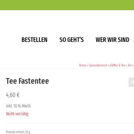
BESTELLEN
SO GEHT’S
WER WIR SIND
Home
»
Speisekammerl
»
Kaffee & Tee
»
Tee
»
Tee Fastentee
4,60
€
inkl. 10 % MwSt.
Nicht vorrätig
Produkt enthält: 20 g