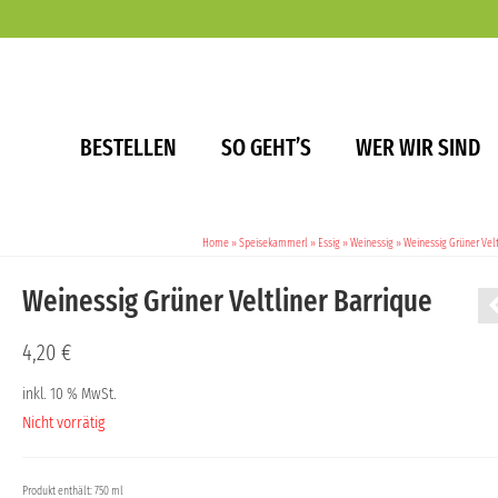
BESTELLEN
SO GEHT’S
WER WIR SIND
Home
»
Speisekammerl
»
Essig
»
Weinessig
»
Weinessig Grüner Velt
Weinessig Grüner Veltliner Barrique
4,20
€
inkl. 10 % MwSt.
Nicht vorrätig
Produkt enthält: 750 ml