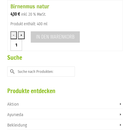
Birnenmus natur
Menge
4,10
€
inkl. 20 % MwSt.
Produkt enthält: 400 ml
IN DEN WARENKORB
Birnenmus
natur
Menge
Suche
Suche
nach:
Produkte entdecken
Aktion
Ayurveda
Bekleidung