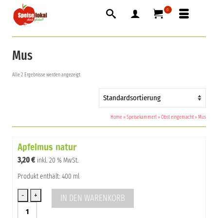
0
Mus
Alle 2 Ergebnisse werden angezeigt
Home
»
Speisekammerl
»
Obst eingemacht
»
Mus
Apfelmus natur
3,20
€
inkl. 20 % MwSt.
Produkt enthält: 400 ml
IN DEN WARENKORB
Apfelmus
natur