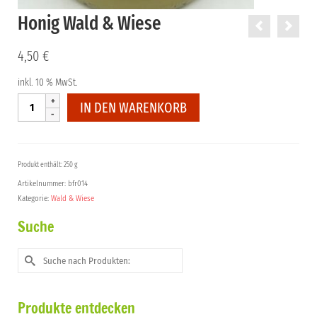
Honig Wald & Wiese
4,50
€
inkl. 10 % MwSt.
Honig
IN DEN WARENKORB
Wald
&
Wiese
Menge
Produkt enthält: 250 g
Artikelnummer:
bfr014
Kategorie:
Wald & Wiese
Suche
Suche
nach:
Produkte entdecken