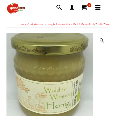
0
Home
»
Speisekammerl
»
Honig & Honigprodukte
»
Wald & Wiese
»
Honig Wald & Wiese