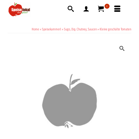
0
Home
»
Speisekammerl
»
Sugo, Dip, Chutney, Saucen
»
Kleine geschälte Tomaten