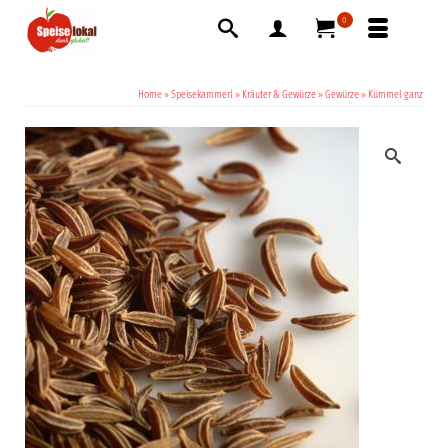
0
Home
»
Speisekammerl
»
Kräuter & Gewürze
»
Gewürze
»
Kümmel ganz