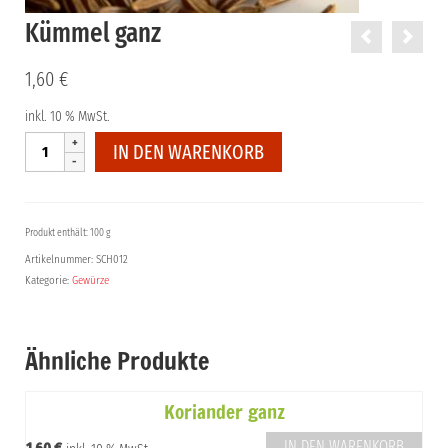
Kümmel ganz
1,60
€
inkl. 10 % MwSt.
Kümmel
IN DEN WARENKORB
ganz
Menge
Produkt enthält: 100 g
Artikelnummer:
SCH012
Kategorie:
Gewürze
Ähnliche Produkte
Koriander ganz
IN DEN WARENKORB