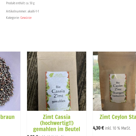
Produkt enthält: ca. 50 g
Artikelnummer:
akal6-1-1
Kategorie:
Gewürze
/braun
Zimt Cassia
Zimt Ceylon St
(hochwertig!!)
gemahlen im Beutel
4,30
€
inkl. 10 % MwSt.