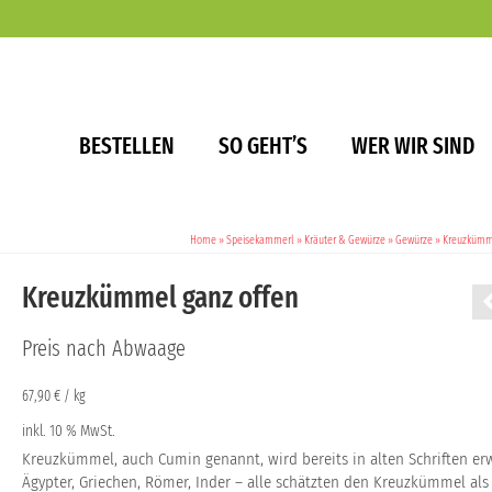
BESTELLEN
SO GEHT’S
WER WIR SIND
Home
»
Speisekammerl
»
Kräuter & Gewürze
»
Gewürze
»
Kreuzkümme
Kreuzkümmel ganz offen
Preis nach Abwaage
67,90
€
/
kg
inkl. 10 % MwSt.
Kreuzkümmel, auch Cumin genannt, wird bereits in alten Schriften er
Ägypter, Griechen, Römer, Inder – alle schätzten den Kreuzkümmel al