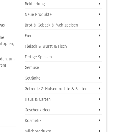
Bekleidung
Neue Produkte
was
Brot & Gebäck & Mehlspeisen
Eier
che
ntöpfen,
Fleisch & Wurst & Fisch
Fertige Speisen
rden, um
ren!
Gemüse
Getränke
Getreide & Hülsenfrüchte & Saaten
Haus & Garten
Geschenkideen
Kosmetik
Milchprodukte