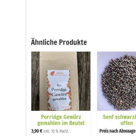
Ähnliche Produkte
Aleppy‘
Porridge Gewürz
Senf schwarz
 Sackerl
gemahlen im Beutel
offen
3,90
€
Preis nach Abwaage
St.
inkl. 10 % MwSt.