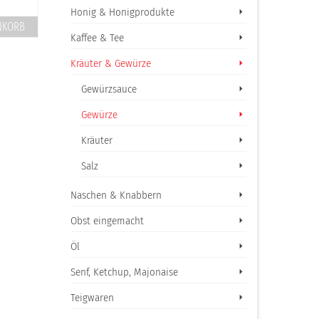
Produkt enthält: 100 g
Honig & Honigprodukte
Produkt enthält: 30 g
NKORB
IN DEN WARENKORB
IN DEN WARENK
Kaffee & Tee
Kräuter & Gewürze
Gewürzsauce
Gewürze
Kräuter
Salz
Naschen & Knabbern
Obst eingemacht
Öl
Senf, Ketchup, Majonaise
Teigwaren