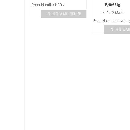
g
Produkt enthält: 30 g
15,90
€
/
kg
inkl. 10 % MwSt.
WARENKORB
IN DEN WARENKORB
Produkt enthält: ca. 50 
IN DEN WA