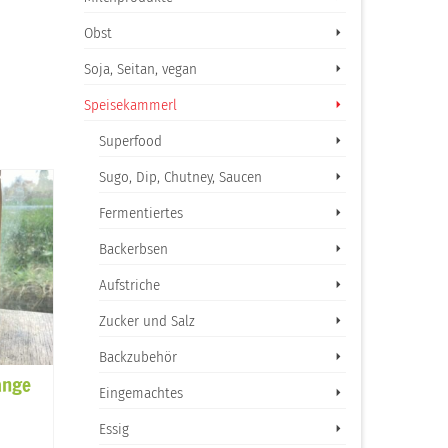
Obst
Soja, Seitan, vegan
Speisekammerl
Superfood
Sugo, Dip, Chutney, Saucen
Fermentiertes
Backerbsen
Aufstriche
Zucker und Salz
Backzubehör
ange
Kümmel ganz
Ingwer gemahlen
Eingemachtes
Beutel
1,60
€
inkl. 10 % MwSt.
Essig
3,80
€
inkl. 10 % MwSt.