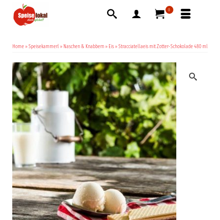
0
Home
»
Speisekammerl
»
Naschen & Knabbern
»
Eis
»
Stracciatellaeis mit Zotter-Schokolade 480 ml