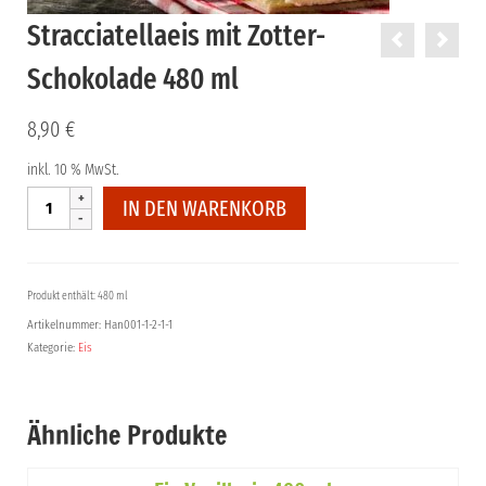
Stracciatellaeis mit Zotter-
Schokolade 480 ml
8,90
€
inkl. 10 % MwSt.
Stracciatellaeis
IN DEN WARENKORB
mit
Zotter-
Schokolade
480
Produkt enthält: 480 ml
ml
Artikelnummer:
Han001-1-2-1-1
Menge
Kategorie:
Eis
Ähnliche Produkte