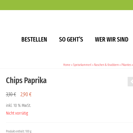
BESTELLEN
SO GEHT’S
WER WIR SIND
Home
»
Speisekammerl
»
Naschen & Knabbern
»
Pikantes
Chips Paprika
Ursprünglicher
Aktueller
3,10
€
2,90
€
Preis
Preis
war:
ist:
inkl. 10 % MwSt.
3,10 €
2,90 €.
Nicht vorrätig
Produkt enthält: 100 g