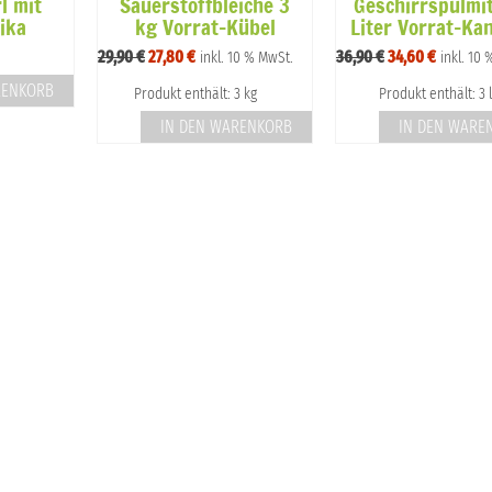
l mit
Sauerstoffbleiche 3
Geschirrspülmit
ika
kg Vorrat-Kübel
Liter Vorrat-Kan
Ursprünglicher
Aktueller
Ursprünglicher
Aktuelle
29,90
€
27,80
€
36,90
€
34,60
€
inkl. 10 % MwSt.
inkl. 10
Preis
Preis
Preis
Preis
RENKORB
Produkt enthält: 3 kg
Produkt enthält: 3 l
war:
ist:
war:
ist:
29,90 €
27,80 €.
36,90 €
34,60 €.
IN DEN WARENKORB
IN DEN WARE