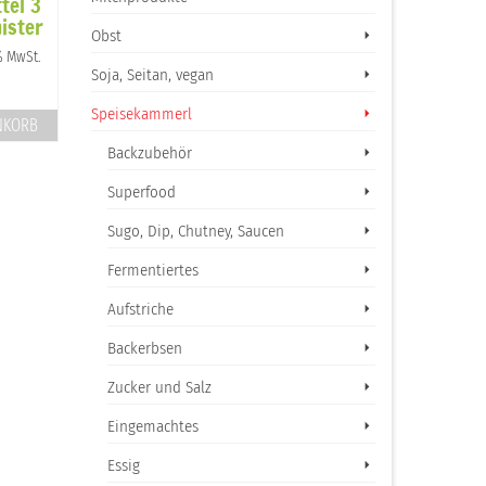
tel 3
Linsen-Leinsamen
Kalklöser 3 kg
ister
Cracker
Vorrat-Kübel
Obst
r
Ursprünglicher
Aktueller
5,60
€
64,00
€
61,30
€
 % MwSt.
inkl. 10 % MwSt.
inkl. 10 % 
Soja, Seitan, vegan
Preis
Preis
Produkt enthält: 100 g
Produkt enthält: 3 kg
war:
ist:
Speisekammerl
64,00 €
61,30 €.
NKORB
IN DEN WARENKORB
IN DEN WARENK
Backzubehör
Superfood
Sugo, Dip, Chutney, Saucen
Fermentiertes
Aufstriche
Backerbsen
Zucker und Salz
Eingemachtes
Essig