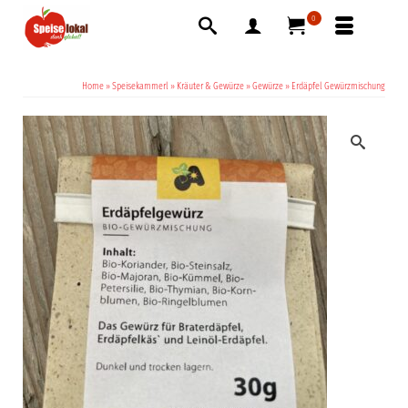
0
Home
»
Speisekammerl
»
Kräuter & Gewürze
»
Gewürze
»
Erdäpfel Gewürzmischung