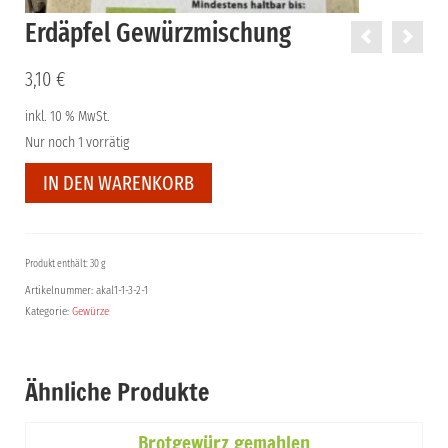
Erdäpfel Gewürzmischung
3,10
€
inkl. 10 % MwSt.
Nur noch 1 vorrätig
Erdäpfel
IN DEN WARENKORB
Gewürzmischung
Menge
Produkt enthält: 30 g
Artikelnummer:
akal1-1-3-2-1
Kategorie:
Gewürze
Ähnliche Produkte
Brotgewürz gemahlen