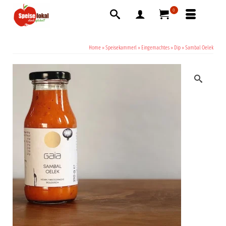
0
Home
»
Speisekammerl
»
Eingemachtes
»
Dip
»
Sambal Oelek