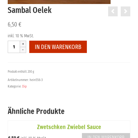
Sambal Oelek
6,50
€
inkl. 10 % MwSt.
Sambal
IN DEN WARENKORB
Oelek
Menge
Produkt enthält: 200 g
Artikelnummer:
hein556-3
Kategorie:
Dip
Ähnliche Produkte
Zwetschken Zwiebel Sauce
IN DEN WARENKORB